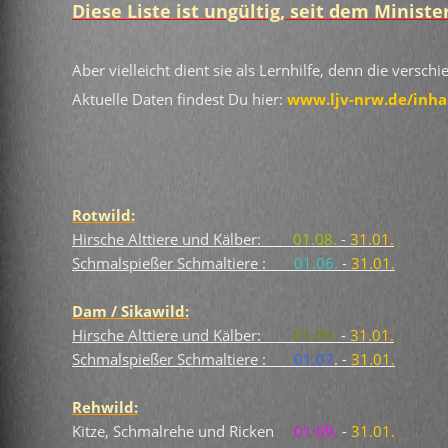
Diese Liste ist ungültig, seit dem Minis
Aber vielleicht dient sie als Lernhilfe, denn die ver
Aktuelle Daten findest Du hier:
www.ljv-nrw.de/inhal
Rotwild:
Hirsche Alttiere und Kälber:
01.08.
-
31.01.
Schmalspießer Schmaltiere :
01.06.
-
31.01.
Dam / Sikawild:
Hirsche Alttiere und Kälber:
01.09.
-
31.01.
Schmalspießer Schmaltiere :
01.07
. -
31.01.
Rehwild:
Kitze, Schmalrehe und Ricken
01.09.
-
31.01.