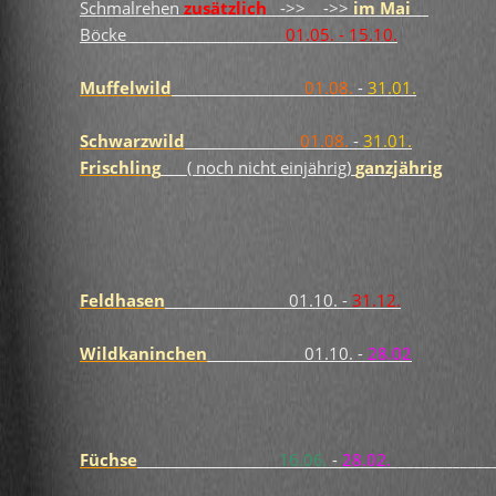
Schmalrehen
zusätzlich
->> ->>
im Mai
Böcke
01.05. - 15.10.
Muffelwild
01.08.
-
31.01.
Schwarzwild
01.08.
-
31.01.
Frischling
( noch nicht einjährig)
ganzjährig
Feldhasen
01.10. -
31.12.
Wildkaninchen
01.10. -
28.02
Füchse
16.06.
-
28.02.
_____________