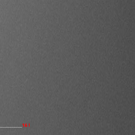
___________
16 !