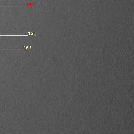
_____________
16 !
______________
16 !
____________
16 !