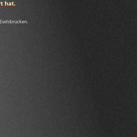
t hat.
 Eselsbrücken.