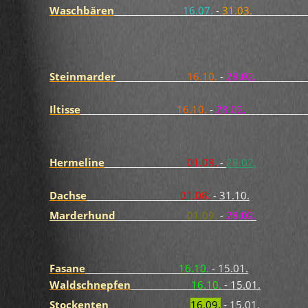
Waschbären
16.07.
-
31.03.
___________
Steinmarder
16.10.
-
28.02.
__________
Iltisse
16.10.
-
28.02.
____________
Hermeline
01.08.
-
28.02.
Dachse
01.08.
- 31.10.
Marderhund
01.09.
-
28.02.
Fasane
16.10.
- 15.01.
Waldschnepfen
16.10.
- 15.01.
Stockenten
_________________
16.09.
- 15.01.