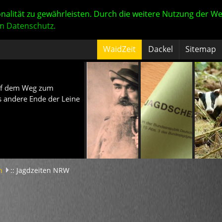
nalität zu gewährleisten. Durch die weitere Nutzung der W
m Datenschutz.
WaidZeit
Dackel
Sitemap
Blog
Jung
 Auf dem Weg zum
s andere Ende der Leine
Meine Ze
zeigen 
read mo
n
:: Jagdzeiten NRW