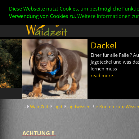
Diese Webseite nutzt Cookies, um bestmögliche Funktio
Verwendung von Cookies zu.
Weitere Informationen zu
Dackel
Einer für alle Fälle ?
Jagdteckel und was da
lernen muss
read more..
...
WaidZeit
Jagd
Jagdwissen
> Knoten zum Wisse
ACHTUNG !!